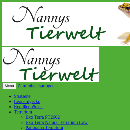
Zum Inhalt springen
Menü
Startseite
Leopardgecko
Reptilienbörsen
Terrarium
Exo Terra PT2662
Exo Terra Natural Terrarium Low
Panorama Terrarium