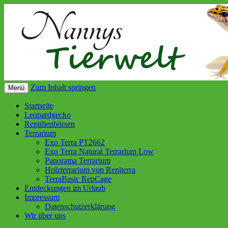
Zum Inhalt springen
Menü
Startseite
Leopardgecko
Reptilienbörsen
Terrarium
Exo Terra PT2662
Exo Terra Natural Terrarium Low
Panorama Terrarium
Holzterrarium von Repiterra
TerraBasic RepCage
Entdeckungen im Urlaub
Impressum
Datenschutzerklärung
Wir über uns