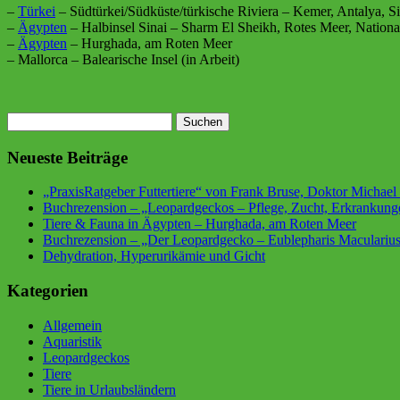
–
Türkei
– Südtürkei/Südküste/türkische Riviera – Kemer, Antalya, S
–
Ägypten
– Halbinsel Sinai – Sharm El Sheikh, Rotes Meer, Nati
–
Ägypten
– Hurghada, am Roten Meer
– Mallorca – Balearische Insel (in Arbeit)
Suchen
nach:
Neueste Beiträge
„PraxisRatgeber Futtertiere“ von Frank Bruse, Doktor Micha
Buchrezension – „Leopardgeckos – Pflege, Zucht, Erkrankung
Tiere & Fauna in Ägypten – Hurghada, am Roten Meer
Buchrezension – „Der Leopardgecko – Eublepharis Maculariu
Dehydration, Hyperurikämie und Gicht
Kategorien
Allgemein
Aquaristik
Leopardgeckos
Tiere
Tiere in Urlaubsländern