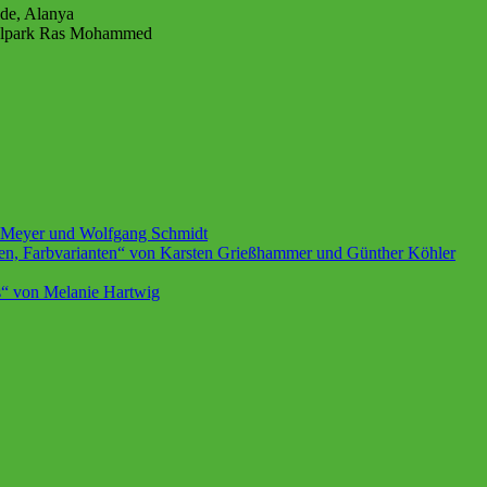
ide, Alanya
onalpark Ras Mohammed
el Meyer und Wolfgang Schmidt
en, Farbvarianten“ von Karsten Grießhammer und Günther Köhler
s“ von Melanie Hartwig