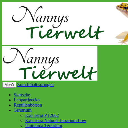
Zum Inhalt springen
Menü
Startseite
Leopardgecko
Reptilienbörsen
Terrarium
Exo Terra PT2662
Exo Terra Natural Terrarium Low
Panorama Terrarium