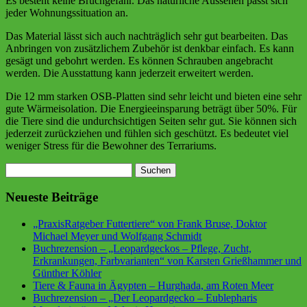
Es besteht keine Bruchgefahr. Das natürliche Aussehen passt sich
jeder Wohnungssituation an.
Das Material lässt sich auch nachträglich sehr gut bearbeiten. Das
Anbringen von zusätzlichem Zubehör ist denkbar einfach. Es kann
gesägt und gebohrt werden. Es können Schrauben angebracht
werden. Die Ausstattung kann jederzeit erweitert werden.
Die 12 mm starken OSB-Platten sind sehr leicht und bieten eine sehr
gute Wärmeisolation. Die Energieeinsparung beträgt über 50%. Für
die Tiere sind die undurchsichtigen Seiten sehr gut. Sie können sich
jederzeit zurückziehen und fühlen sich geschützt. Es bedeutet viel
weniger Stress für die Bewohner des Terrariums.
Suchen
nach:
Neueste Beiträge
„PraxisRatgeber Futtertiere“ von Frank Bruse, Doktor
Michael Meyer und Wolfgang Schmidt
Buchrezension – „Leopardgeckos – Pflege, Zucht,
Erkrankungen, Farbvarianten“ von Karsten Grießhammer und
Günther Köhler
Tiere & Fauna in Ägypten – Hurghada, am Roten Meer
Buchrezension – „Der Leopardgecko – Eublepharis