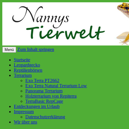
Zum Inhalt springen
Menü
Startseite
Leopardgecko
Reptilienbörsen
Terrarium
Exo Terra PT2662
Exo Terra Natural Terrarium Low
Panorama Terrarium
Holzterrarium von Repiterra
TerraBasic RepCage
Entdeckungen im Urlaub
Impressum
Datenschutzerklärung
Wir über uns