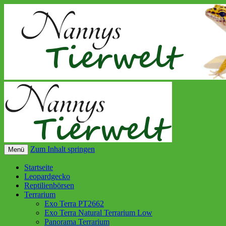
Zum Inhalt springen
Menü
Startseite
Leopardgecko
Reptilienbörsen
Terrarium
Exo Terra PT2662
Exo Terra Natural Terrarium Low
Panorama Terrarium