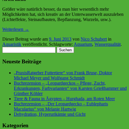
Größer wäre natürlich besser, da man hier wesentlich mehr
Möglichkeiten hat, sich kreativ an der Unterwasserwelt auszuleben
(Lichteffekte, Steinaufbauten, Bepflanzung, Wurzeln, usw.).
Weiterlesen
→
Dieser Beitrag wurde am
9. Juni 2013
von
Nico Schubert
in
Aquaristik
veröffentlicht. Schlagworte:
Aquarium
,
Wasserqualität
.
Suchen
nach:
Neueste Beiträge
„PraxisRatgeber Futtertiere“ von Frank Bruse, Doktor
Michael Meyer und Wolfgang Schmidt
Buchrezension – „Leopardgeckos – Pflege, Zucht,
Erkrankungen, Farbvarianten“ von Karsten Grießhammer und
Günther Köhler
Tiere & Fauna in Ägypten – Hurghada, am Roten Meer
Buchrezension – „Der Leopardgecko – Eublepharis
Macularius“ von Melanie Hartwig
Dehydration, Hyperurikämie und Gicht
Kategorien