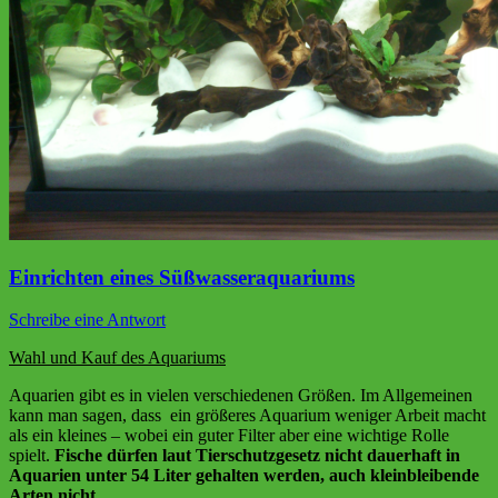
Einrichten eines Süßwasseraquariums
Schreibe eine Antwort
Wahl und Kauf des Aquariums
Aquarien gibt es in vielen verschiedenen Größen. Im Allgemeinen
kann man sagen, dass ein größeres Aquarium weniger Arbeit macht
als ein kleines – wobei ein guter Filter aber eine wichtige Rolle
spielt.
Fische dürfen laut Tierschutzgesetz nicht dauerhaft in
Aquarien unter 54 Liter gehalten werden, auch kleinbleibende
Arten nicht.