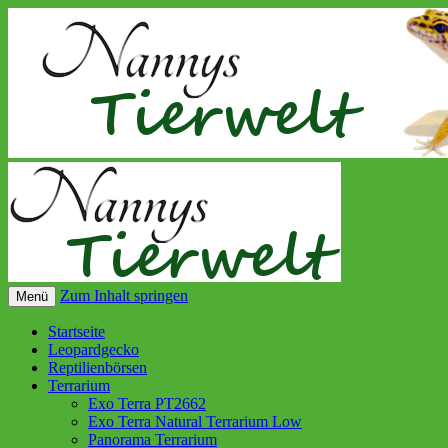
Zum Inhalt springen
Menü
Startseite
Leopardgecko
Reptilienbörsen
Terrarium
Exo Terra PT2662
Exo Terra Natural Terrarium Low
Panorama Terrarium