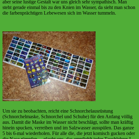
aber seine lustige Gestalt war uns gleich sehr sympathisch. Man
steht gerade einmal bis zu den Knien im Wasser, da sieht man schon
die farbenprächtigen Lebewesen sich im Wasser tummeln.
Um sie zu beobachten, reicht eine Schnorchelausrüstung
(Schnorchelmaske, Schnorchel und Schuhe) für den Anfang völlig
aus. Damit die Maske im Wasser nicht beschlägt, sollte man kräftig
hinein spucken, verreiben und im Salzwasser ausspülen. Das ganze
5 bis 6-mal wiederholen. Für alle die, die jetzt komisch gucken oder
die Nase rümpfen… glaubt uns, das empfiehlt jeder Tauchlehrer J