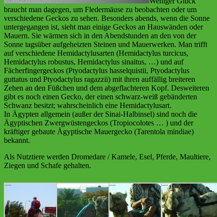
Weniger Glück
braucht man dagegen, um Fledermäuse zu beobachten oder um
verschiedene Geckos zu sehen. Besonders abends, wenn die Sonne
untergegangen ist, sieht man einige Geckos an Hauswänden oder
Mauern. Sie wärmen sich in den Abendstunden an den von der
Sonne tagsüber aufgeheizten Steinen und Mauerwerken. Man trifft
auf verschiedene Hemidactylusarten (Hemidactylus turcicus,
Hemidactylus robustus, Hemidactylus sinaitus, …) und auf
Fächerfingergeckos (Ptyodactylus hasselquistii, Ptyodactylus
guttatus und Ptyodactylus ragazzii) mit ihren auffällig breiteren
Zehen an den Füßchen und dem abgeflachteren Kopf. Desweiteren
gibt es noch einen Gecko, der einen schwarz-weiß gebänderten
Schwanz besitzt; wahrscheinlich eine Hemidactylusart.
In Ägypten allgemein (außer der Sinai-Halbinsel) sind noch die
Ägyptischen Zwergwüstengeckos (Tropiocolotes … ) und der
kräftiger gebaute Ägyptische Mauergecko (Tarentola mindiae)
bekannt.
Als Nutztiere werden Dromedare / Kamele, Esel, Pferde, Maultiere,
Ziegen und Schafe gehalten.