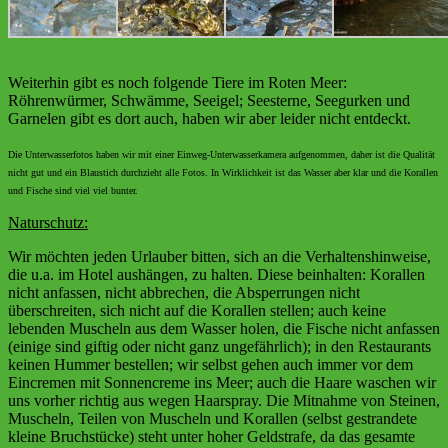
Weiterhin gibt es noch folgende Tiere im Roten Meer:
Röhrenwürmer, Schwämme, Seeigel; Seesterne, Seegurken und
Garnelen gibt es dort auch, haben wir aber leider nicht entdeckt.
Die Unterwasserfotos haben wir mit einer Einweg-Unterwasserkamera aufgenommen, daher ist die Qualität
nicht gut und ein Blaustich durchzieht alle Fotos. In Wirklichkeit ist das Wasser aber klar und die Korallen
und Fische sind viel viel bunter.
Naturschutz:
Wir möchten jeden Urlauber bitten, sich an die Verhaltenshinweise,
die u.a. im Hotel aushängen, zu halten. Diese beinhalten: Korallen
nicht anfassen, nicht abbrechen, die Absperrungen nicht
überschreiten, sich nicht auf die Korallen stellen; auch keine
lebenden Muscheln aus dem Wasser holen, die Fische nicht anfassen
(einige sind giftig oder nicht ganz ungefährlich); in den Restaurants
keinen Hummer bestellen; wir selbst gehen auch immer vor dem
Eincremen mit Sonnencreme ins Meer; auch die Haare waschen wir
uns vorher richtig aus wegen Haarspray. Die Mitnahme von Steinen,
Muscheln, Teilen von Muscheln und Korallen (selbst gestrandete
kleine Bruchstücke) steht unter hoher Geldstrafe, da das gesamte