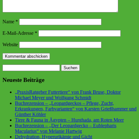
Name
*
E-Mail-Adresse
*
Website
Suchen
nach:
Neueste Beiträge
„PraxisRatgeber Futtertiere“ von Frank Bruse, Doktor
Michael Meyer und Wolfgang Schmidt
Buchrezension – „Leopardgeckos – Pflege, Zucht,
Erkrankungen, Farbvarianten“ von Karsten Grießhammer und
Günther Köhler
Tiere & Fauna in Ägypten – Hurghada, am Roten Meer
Buchrezension – „Der Leopardgecko – Eublepharis
Macularius“ von Melanie Hartwig
Dehydration, Hyperurikämie und Gicht