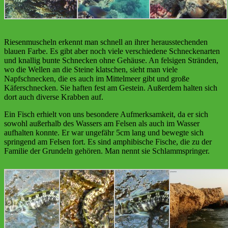
Riesenmuscheln erkennt man schnell an ihrer herausstechenden
blauen Farbe. Es gibt aber noch viele verschiedene Schneckenarten
und knallig bunte Schnecken ohne Gehäuse. An felsigen Stränden,
wo die Wellen an die Steine klatschen, sieht man viele
Napfschnecken, die es auch im Mittelmeer gibt und große
Käferschnecken. Sie haften fest am Gestein. Außerdem halten sich
dort auch diverse Krabben auf.
Ein Fisch erhielt von uns besondere Aufmerksamkeit, da er sich
sowohl außerhalb des Wassers am Felsen als auch im Wasser
aufhalten konnte. Er war ungefähr 5cm lang und bewegte sich
springend am Felsen fort. Es sind amphibische Fische, die zu der
Familie der Grundeln gehören. Man nennt sie Schlammspringer.